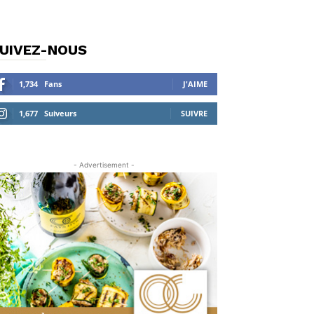
UIVEZ-NOUS
1,734
Fans
J'AIME
1,677
Suiveurs
SUIVRE
- Advertisement -