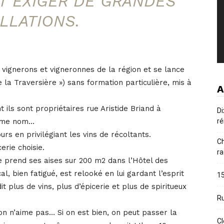
 EXIGER DE GRANDES
LLATIONS.
 vignerons et vigneronnes de la région et se lance
 la Traversière ») sans formation particulière, mis à
A
nt ils sont propriétaires rue Aristide Briand à
Di
même nom…
ré
s en privilégiant les vins de récoltants.
Ch
rie choisie.
ra
e prend ses aises sur 200 m2 dans l’Hôtel des
cal, bien fatigué, est relooké en lui gardant l’esprit
15
 plus de vins, plus d’épicerie et plus de spiritueux
Ru
 on n’aime pas… Si on est bien, on peut passer la
Cl