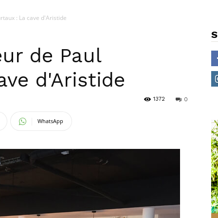
taux : La cave d'Aristide
S
ur de Paul
ave d'Aristide
1372
0
WhatsApp