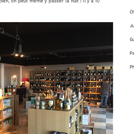
 bien, on peut même y passer la nuit ! Il y a 10
Ch
Ju
Gu
Pa
Ph