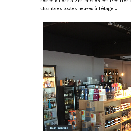
soirée au bar à vins et si on est très très
chambres toutes neuves à l’étage…