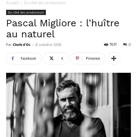
Accueil
Du côté des producteurs
Du côté des producteurs
Pascal Migliore : l’huître
au naturel
Par
Chefs d'Oc
-
1531
6 octobre 2016
0
Facebook
X
Pinterest