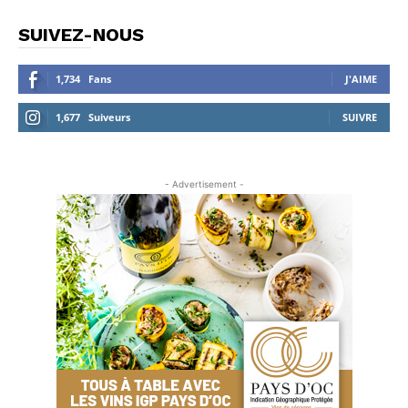
SUIVEZ-NOUS
1,734
Fans
J'AIME
1,677
Suiveurs
SUIVRE
- Advertisement -