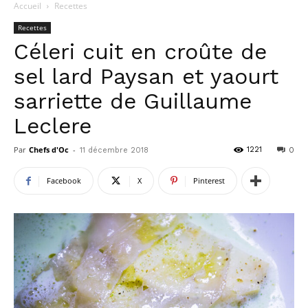
Accueil
Recettes
Recettes
Céleri cuit en croûte de
sel lard Paysan et yaourt
sarriette de Guillaume
Leclere
Par
Chefs d'Oc
-
1221
11 décembre 2018
0
Facebook
X
Pinterest