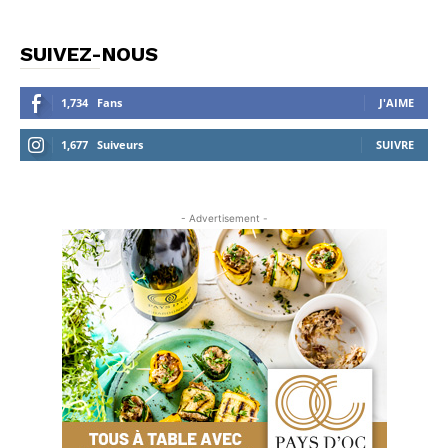
SUIVEZ-NOUS
1,734
Fans
J'AIME
1,677
Suiveurs
SUIVRE
- Advertisement -