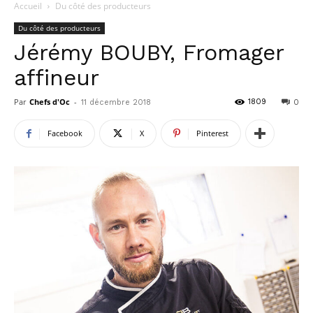
Accueil
Du côté des producteurs
Du côté des producteurs
Jérémy BOUBY, Fromager
affineur
Par
Chefs d'Oc
-
1809
11 décembre 2018
0
Facebook
X
Pinterest