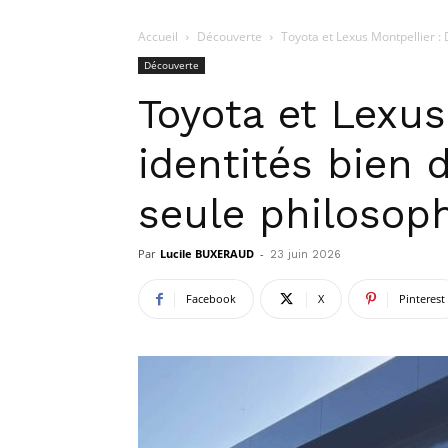
Accueil
Découverte
Toyota et Lexus Montpellier : 
Découverte
Toyota et Lexus
identités bien 
seule philosop
Par
Lucile BUXERAUD
-
23 juin 2026
Facebook
X
Pinterest