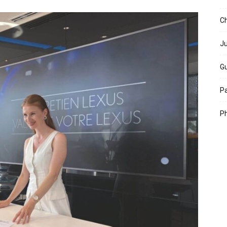
Ch
Ju
Gu
Pa
Ph