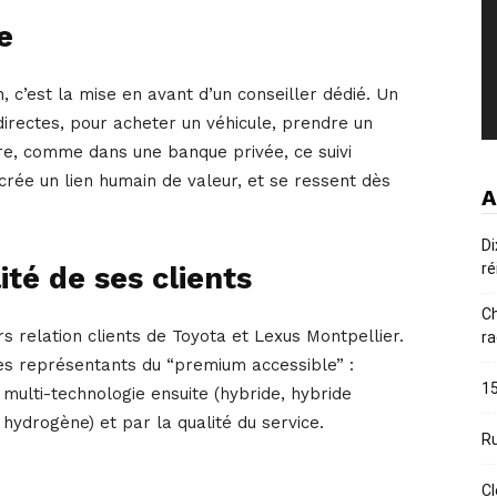
e
n, c’est la mise en avant d’un conseiller dédié. Un
directes, pour acheter un véhicule, prendre un
tre, comme dans une banque privée, ce suivi
 crée un lien humain de valeur, et se ressent dès
A
Di
ré
ité de ses clients
Ch
ers relation clients de Toyota et Lexus Montpellier.
ra
les représentants du “premium accessible” :
15
 multi-technologie ensuite (hybride, hybride
hydrogène) et par la qualité du service.
Ru
Cl