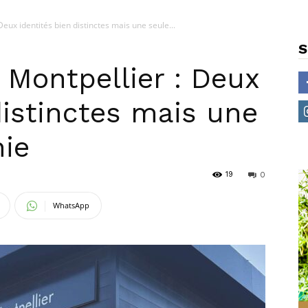
Deux identités bien distinctes mais une seule...
S
 Montpellier : Deux
distinctes mais une
hie
19
0
WhatsApp