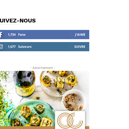
UIVEZ-NOUS
1,734
Fans
J'AIME
1,677
Suiveurs
SUIVRE
- Advertisement -