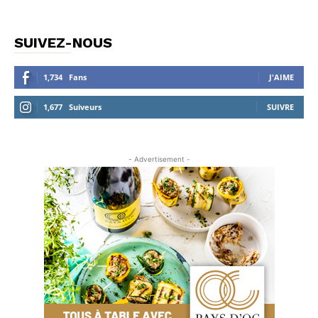
SUIVEZ-NOUS
1,734
Fans
J'AIME
1,677
Suiveurs
SUIVRE
- Advertisement -