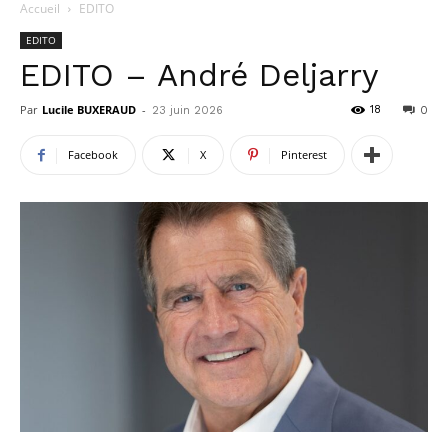
Accueil
EDITO
EDITO
EDITO – André Deljarry
Par
Lucile BUXERAUD
-
18
23 juin 2026
0
Facebook
X
Pinterest