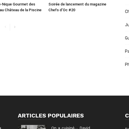
e-Nique Gourmet des
Soirée de lancement du magazine
au Château de la Piscine
Chefs d’Oc #20
Ch
Ju
Gu
Pa
Ph
ARTICLES POPULAIRES
C
a
On a cuisiné… David