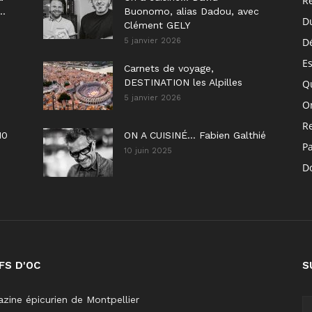
R
..
Buonomo, alias Dadou, avec
D
Clément GELY
D
5 janvier 2026
E
Carnets de voyage,
DESTINATION les Alpilles
Q
5 janvier 2026
On
R
10
ON A CUISINÉ… Fabien Galthié
P
10 juin 2025
Do
FS D'OC
S
zine épicurien de Montpellier