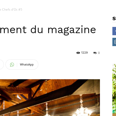
e Chefs d'Oc #5
S
ement du magazine
1229
0
WhatsApp