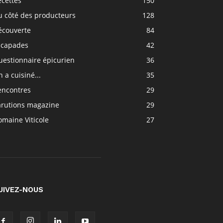
ecettes
150
u côté des producteurs
128
écouverte
84
scapades
42
uestionnaire épicurien
36
 a cuisiné...
35
encontres
29
arutions magazine
29
maine Viticole
27
UIVEZ-NOUS