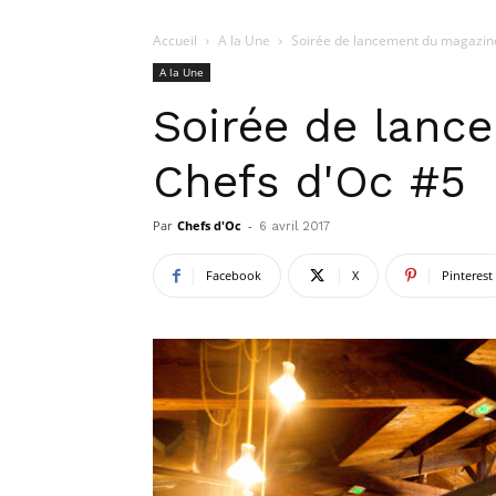
Accueil
A la Une
Soirée de lancement du magazin
A la Une
Soirée de lanc
Chefs d'Oc #5
Par
Chefs d'Oc
-
6 avril 2017
Facebook
X
Pinterest