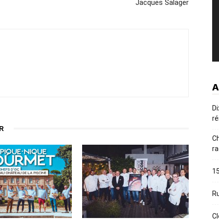
Jacques Salager
A
Di
ré
R
Ch
ra
15
Ru
Cl