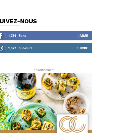
UIVEZ-NOUS
1,734
Fans
J'AIME
1,677
Suiveurs
SUIVRE
- Advertisement -