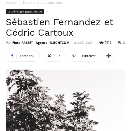
Accueil
Du côté des producteurs
Du côté des producteurs
Sébastien Fernandez et
Cédric Cartoux
Par
Flora PASSET - Agence INSIGHTCOM
-
1316
3 août 2021
0
Facebook
X
Pinterest