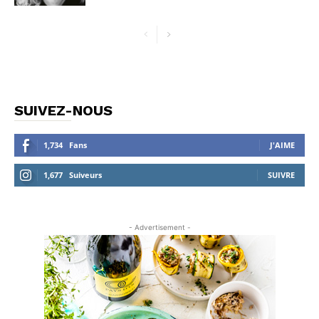
SUIVEZ-NOUS
1,734
Fans
J'AIME
1,677
Suiveurs
SUIVRE
- Advertisement -