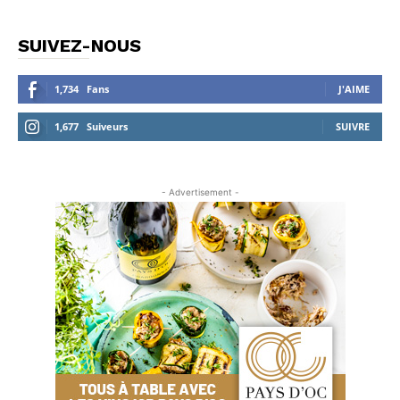
SUIVEZ-NOUS
1,734
Fans
J'AIME
1,677
Suiveurs
SUIVRE
- Advertisement -