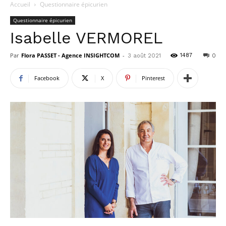
Accueil
Questionnaire épicurien
Questionnaire épicurien
Isabelle VERMOREL
Par
Flora PASSET - Agence INSIGHTCOM
-
1487
3 août 2021
0
Facebook
X
Pinterest