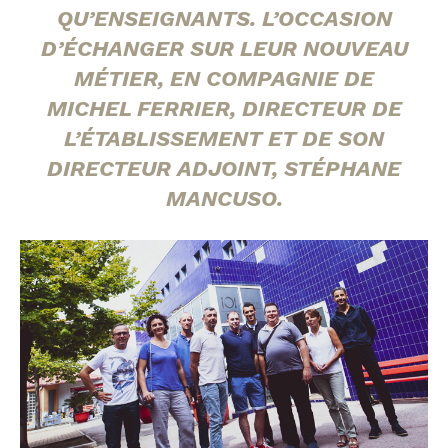
QU’ENSEIGNANTS. L’OCCASION
D’ÉCHANGER SUR LEUR NOUVEAU
MÉTIER, EN COMPAGNIE DE
MICHEL FERRIER, DIRECTEUR DE
L’ÉTABLISSEMENT ET DE SON
DIRECTEUR ADJOINT, STÉPHANE
MANCUSO.