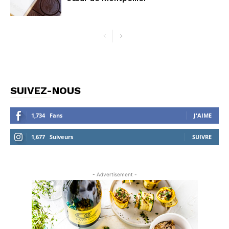
SUIVEZ-NOUS
1,734
Fans
J'AIME
1,677
Suiveurs
SUIVRE
- Advertisement -