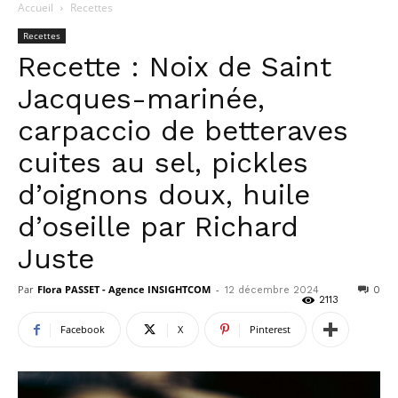
Accueil
Recettes
Recettes
Recette : Noix de Saint
Jacques-marinée,
carpaccio de betteraves
cuites au sel, pickles
d’oignons doux, huile
d’oseille par Richard
Juste
Par
Flora PASSET - Agence INSIGHTCOM
-
12 décembre 2024
0
2113
Facebook
X
Pinterest