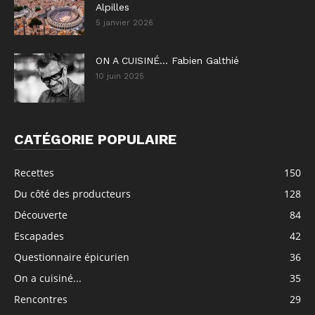
Alpilles
5 janvier 2026
ON A CUISINÉ… Fabien Galthié
10 juin 2025
CATÉGORIE POPULAIRE
Recettes
150
Du côté des producteurs
128
Découverte
84
Escapades
42
Questionnaire épicurien
36
On a cuisiné...
35
Rencontres
29