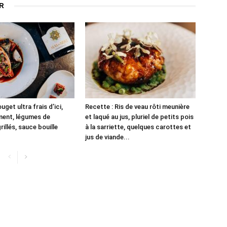
R
uget ultra frais d’ici,
Recette : Ris de veau rôti meunière
ment, légumes de
et laqué au jus, pluriel de petits pois
illés, sauce bouille
à la sarriette, quelques carottes et
jus de viande...