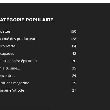
ATÉGORIE POPULAIRE
ecettes
150
u côté des producteurs
128
écouverte
84
scapades
42
uestionnaire épicurien
36
 a cuisiné...
35
encontres
29
arutions magazine
29
maine Viticole
27