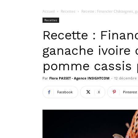
Accueil
Recettes
Recette : Financier Châtaignes, g
Recettes
Recette : Finan
ganache ivoire 
pomme cassis p
Par
Flora PASSET - Agence INSIGHTCOM
-
12 décembre
Facebook
X
Pinterest