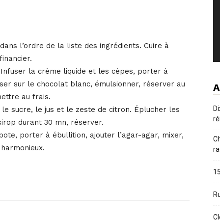
ans l’ordre de la liste des ingrédients. Cuire à
inancier.
. Infuser la crème liquide et les cèpes, porter à
erser sur le chocolat blanc, émulsionner, réserver au
A
ettre au frais.
Di
 le sucre, le jus et le zeste de citron. Éplucher les
ré
 sirop durant 30 mn, réserver.
te, porter à ébullition, ajouter l’agar-agar, mixer,
Ch
 harmonieux.
ra
15
Ru
Cl