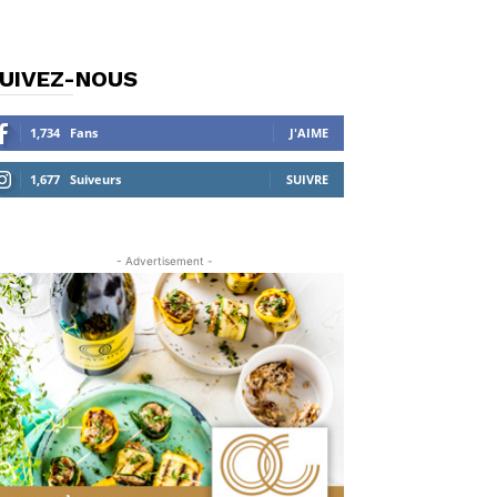
UIVEZ-NOUS
1,734
Fans
J'AIME
1,677
Suiveurs
SUIVRE
- Advertisement -