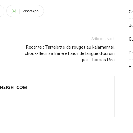
WhatsApp
Ch
Ju
Article suivant
Gu
Recette : Tartelette de rouget au kalamantsi,
Pa
choux-fleur safrané et aïoli de langue d’oursin
e
par Thomas Réa
Ph
e INSIGHTCOM