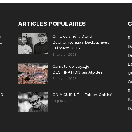
ARTICLES POPULAIRES
C
a
On a cuisiné… David
R
..
Buonomo, alias Dadou, avec
D
Clément GELY
D
5 janvier 2026
E
Carnets de voyage,
DESTINATION les Alpilles
Q
5 janvier 2026
On
R
10
ON A CUISINÉ… Fabien Galthié
P
10 juin 2025
Do