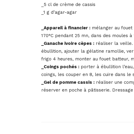
_5 cl de crème de cassis
_1 g d’agar-agar
_Appareil à financier :
mélanger au fouet d
170°C pendant 25 mn, dans des moules à f
_Ganache ivoire cèpes :
réaliser la veille
ébullition, ajouter la gélatine ramollie, v
frigo 4 heures, monter au fouet batteur, m
_Coings pochés :
porter à ébullition l’eau,
coings, les couper en 8, les cuire dans le
_Gel de pomme cassis :
réaliser une compo
réserver en poche à pâtisserie. Dressage