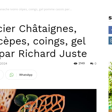
anache ivoire cèpes, coings, gel pomme cassis par...
S
cier Châtaignes,
cèpes, coings, gel
ar Richard Juste
2149
 2024
0
WhatsApp