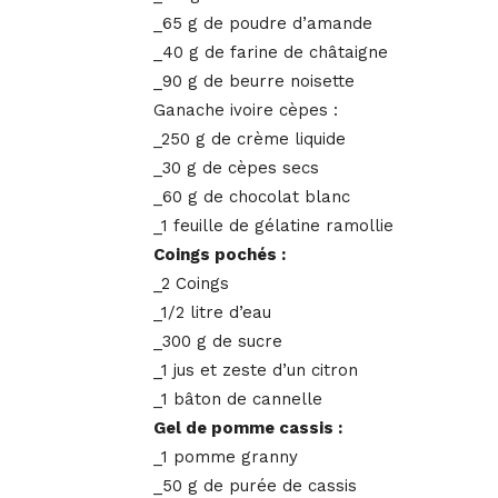
_65 g de poudre d’amande
_40 g de farine de châtaigne
_90 g de beurre noisette
Ganache ivoire cèpes :
_250 g de crème liquide
_30 g de cèpes secs
_60 g de chocolat blanc
_1 feuille de gélatine ramollie
Coings pochés :
_2 Coings
_1/2 litre d’eau
_300 g de sucre
_1 jus et zeste d’un citron
_1 bâton de cannelle
Gel de pomme cassis :
_1 pomme granny
_50 g de purée de cassis