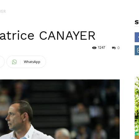
YER
S
atrice CANAYER
1247
0
WhatsApp