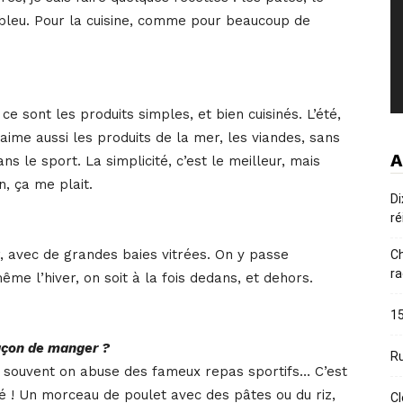
bleu. Pour la cuisine, comme pour beaucoup de
e sont les produits simples, et bien cuisinés. L’été,
’aime aussi les produits de la mer, les viandes, sans
A
s le sport. La simplicité, c’est le meilleur, mais
n, ça me plait.
Di
ré
ur, avec de grandes baies vitrées. On y passe
Ch
ra
me l’hiver, on soit à la fois dedans, et dehors.
15
façon de manger ?
Ru
s souvent on abuse des fameux repas sportifs… C’est
té ! Un morceau de poulet avec des pâtes ou du riz,
Cl