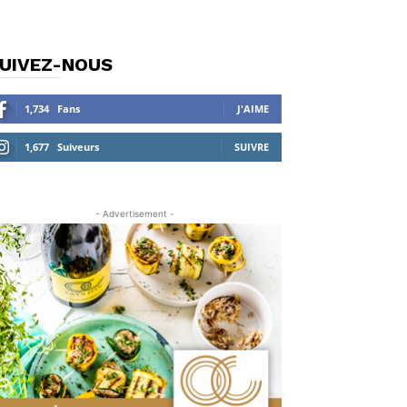
UIVEZ-NOUS
1,734
Fans
J'AIME
1,677
Suiveurs
SUIVRE
- Advertisement -