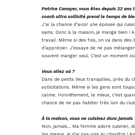
Patrice Canayer, vous êtes depuis 22 ans 
coach ultra sollicité prend le temps de bi
J’ai la chance d’avoir une épouse qui cuisin
sains. Donc à la maison, je mange bien ! 
travail. Même si des fois, on va dans des
d’apprécier. J’essaye de ne pas mélanger le
souvent manger seul. C’est un moment où 
Vous allez où ?
Dans de petits lieux tranquilles, près du c
sollicitations. Même si les gens sont touj
calme. Honnêtement, le mieux, c’est quand
chance de ne pas habiter très loin du club
À la maison, vous ne cuisinez donc jamais 
Non, jamais… Ma femme adore cuisiner, don
les menus, je n’ai pas voix au chapitre ! Ap