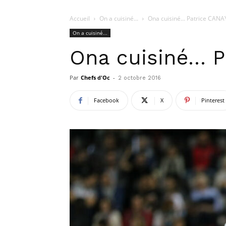
Accueil
On a cuisiné...
Ona cuisiné… Patrice CANA
On a cuisiné...
Ona cuisiné… P
Par
Chefs d'Oc
-
2 octobre 2016
Facebook
X
Pinterest