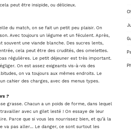
cela peut être insipide, ou délicieux.
Ch
Ju
lle du match, on se fait un petit peu plaisir. On
son. Avec toujours un légume et un féculent. Après,
Gu
st souvent une viande blanche. Des sucres lents,
entrée, cela peut être des crudités, des omelettes.
Pa
pas régulières. Le petit déjeuner est très important.
égliger. On est assez exigeants vis-à-vis des
Ph
bitudes, on va toujours aux mêmes endroits. Le
un cahier des charges, avec des menus types.
urs ?
sse grasse. Chacun a un poids de forme, dans lequel
 travailler avec un gilet lesté ! On essaye de leur
re. Parce que si vous les nourrissez bien, et qu’à la
ne va pas aller… Le danger, ce sont surtout les