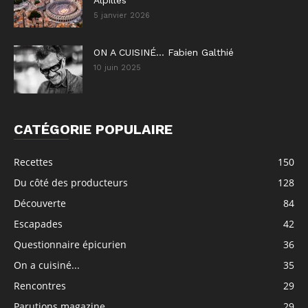
5 janvier 2026
ON A CUISINÉ… Fabien Galthié
10 juin 2025
CATÉGORIE POPULAIRE
Recettes
150
Du côté des producteurs
128
Découverte
84
Escapades
42
Questionnaire épicurien
36
On a cuisiné...
35
Rencontres
29
Parutions magazine
29