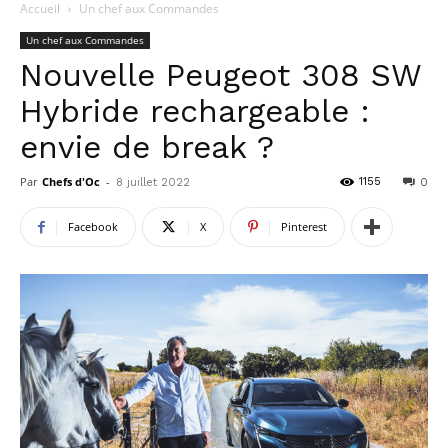
Accueil
Un chef aux Commandes
Un chef aux Commandes
Nouvelle Peugeot 308 SW
Hybride rechargeable :
envie de break ?
Par
Chefs d'Oc
-
1155
8 juillet 2022
0
Facebook
X
Pinterest