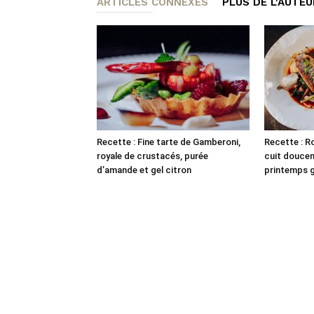
ARTICLES CONNEXES
PLUS DE L'AUTEU
Recette : Fine tarte de Gamberoni,
Recette : Ro
royale de crustacés, purée
cuit douce
d’amande et gel citron
printemps gr