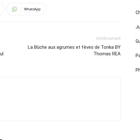
WhatsApp
Ch
Ju
Article suivant
Gu
La Bûche aux agrumes et fèves de Tonka BY
ul
Thomas REA
Pa
Ph