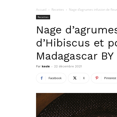
Accueil
Recettes
Nage d’agrumes infusion de fleur
Recettes
Nage d’agrumes
d’Hibiscus et p
Madagascar BY
Par
keole
-
22 décembre 2021
Facebook
X
Pinterest