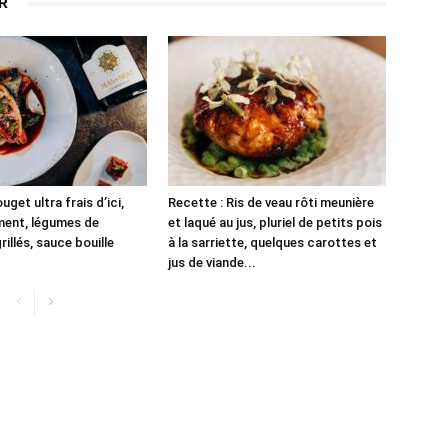
R
uget ultra frais d’ici,
Recette : Ris de veau rôti meunière
ment, légumes de
et laqué au jus, pluriel de petits pois
illés, sauce bouille
à la sarriette, quelques carottes et
jus de viande...