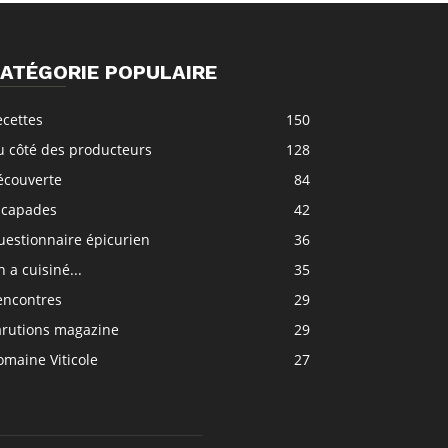
ATÉGORIE POPULAIRE
ecettes
150
u côté des producteurs
128
écouverte
84
scapades
42
uestionnaire épicurien
36
 a cuisiné...
35
encontres
29
arutions magazine
29
maine Viticole
27