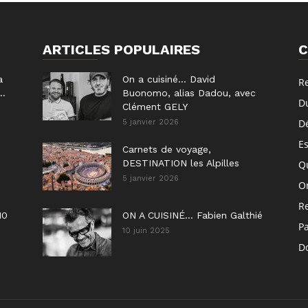
ARTICLES POPULAIRES
C
a
On a cuisiné… David
R
..
Buonomo, alias Dadou, avec
D
Clément GELY
D
5 janvier 2026
E
Carnets de voyage,
DESTINATION les Alpilles
Q
5 janvier 2026
On
R
10
ON A CUISINÉ… Fabien Galthié
P
10 juin 2025
Do