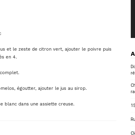
c
jus et le zeste de citron vert, ajouter le poivre puis
A
és en 4.
Di
 complet.
ré
Ch
los, égoutter, ajouter le jus au sirop.
ra
e blanc dans une assiette creuse.
15
Ru
Cl