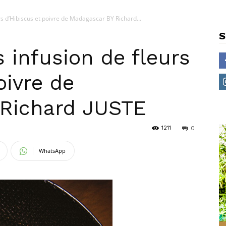
s d’Hibiscus et poivre de Madagascar BY Richard...
S
 infusion de fleurs
oivre de
 Richard JUSTE
1211
0
WhatsApp