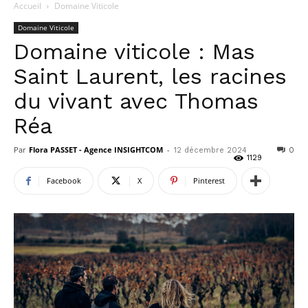
Accueil
Domaine Viticole
Domaine Viticole
Domaine viticole : Mas
Saint Laurent, les racines
du vivant avec Thomas
Réa
Par
Flora PASSET - Agence INSIGHTCOM
-
12 décembre 2024
0
1129
Facebook
X
Pinterest