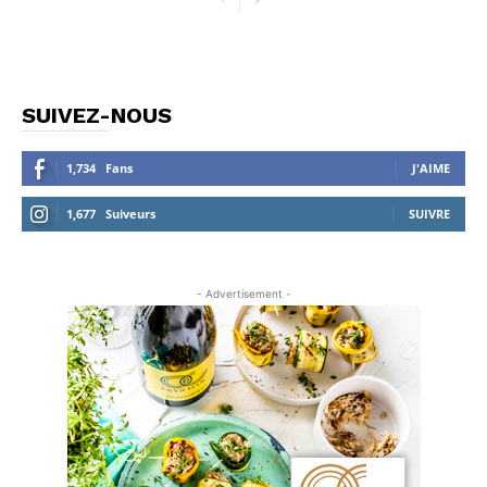
SUIVEZ-NOUS
1,734
Fans
J'AIME
1,677
Suiveurs
SUIVRE
- Advertisement -