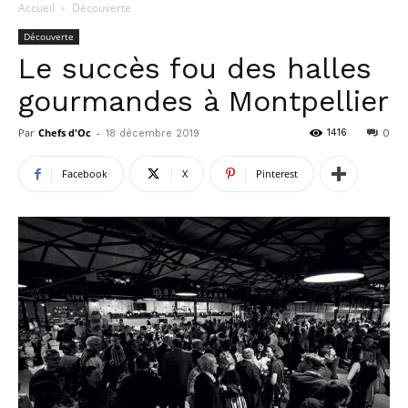
Accueil
Découverte
Découverte
Le succès fou des halles
gourmandes à Montpellier
Par
Chefs d'Oc
-
1416
18 décembre 2019
0
Facebook
X
Pinterest