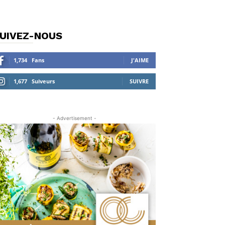
UIVEZ-NOUS
1,734
Fans
J'AIME
1,677
Suiveurs
SUIVRE
- Advertisement -