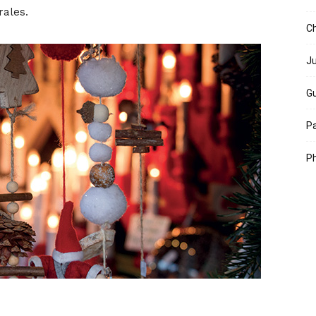
rales.
Ch
Ju
Gu
Pa
Ph