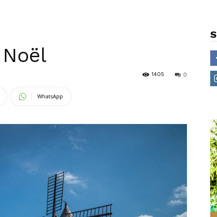
S
s Noël
1405
0
WhatsApp