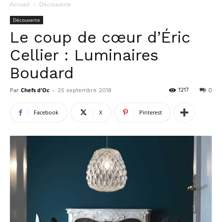
Accueil
Découverte
Découverte
Le coup de cœur d’Éric
Cellier : Luminaires
Boudard
Par
Chefs d'Oc
-
1217
25 septembre 2018
0
Facebook
X
Pinterest