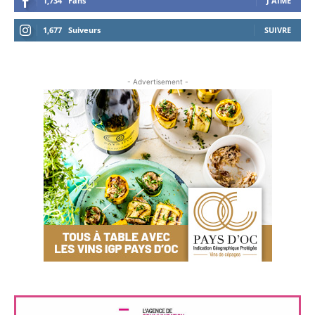
1,734
Fans
J'AIME
1,677
Suiveurs
SUIVRE
- Advertisement -