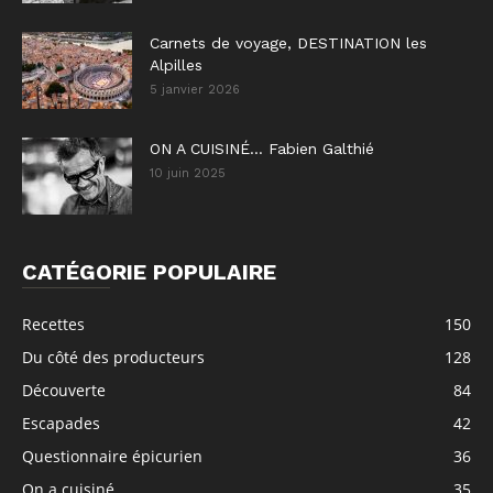
Carnets de voyage, DESTINATION les
Alpilles
5 janvier 2026
ON A CUISINÉ… Fabien Galthié
10 juin 2025
CATÉGORIE POPULAIRE
Recettes
150
Du côté des producteurs
128
Découverte
84
Escapades
42
Questionnaire épicurien
36
On a cuisiné...
35