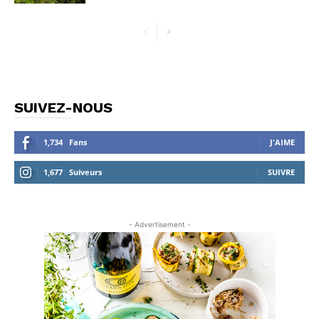
SUIVEZ-NOUS
1,734
Fans
J'AIME
1,677
Suiveurs
SUIVRE
- Advertisement -