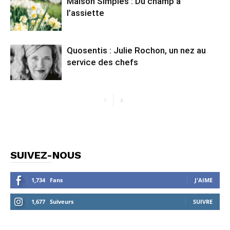
Maison Simples : Du champ à
l’assiette
Quosentis : Julie Rochon, un nez au
service des chefs
SUIVEZ-NOUS
1,734
Fans
J'AIME
1,677
Suiveurs
SUIVRE