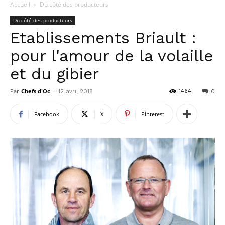
Accueil
Du côté des producteurs
Du côté des producteurs
Etablissements Briault :
pour l'amour de la volaille
et du gibier
Par
Chefs d'Oc
-
1464
12 avril 2018
0
Facebook
X
Pinterest