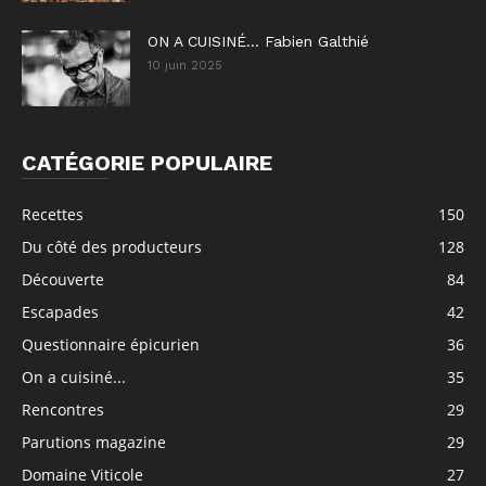
ON A CUISINÉ… Fabien Galthié
10 juin 2025
CATÉGORIE POPULAIRE
Recettes
150
Du côté des producteurs
128
Découverte
84
Escapades
42
Questionnaire épicurien
36
On a cuisiné...
35
Rencontres
29
Parutions magazine
29
Domaine Viticole
27