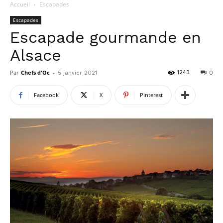
Accueil
Escapades
Escapades
Escapade gourmande en
Alsace
Par
Chefs d'Oc
-
1243
5 janvier 2021
0
Facebook
X
Pinterest