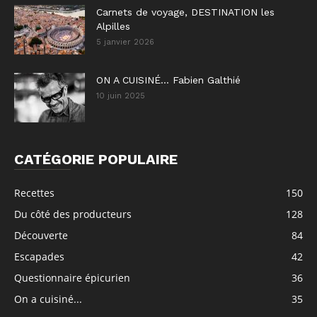
Carnets de voyage, DESTINATION les
Alpilles
5 janvier 2026
ON A CUISINÉ… Fabien Galthié
10 juin 2025
CATÉGORIE POPULAIRE
Recettes
150
Du côté des producteurs
128
Découverte
84
Escapades
42
Questionnaire épicurien
36
On a cuisiné...
35