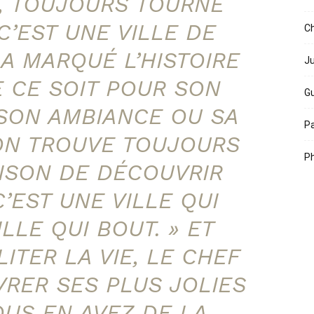
S, TOUJOURS TOURNÉ
C’EST UNE VILLE DE
Ch
 A MARQUÉ L’HISTOIRE
Ju
E CE SOIT POUR SON
Gu
 SON AMBIANCE OU SA
Pa
ON TROUVE TOUJOURS
Ph
ISON DE DÉCOUVRIR
C’EST UNE VILLE QUI
LLE QUI BOUT. » ET
ITER LA VIE, LE CHEF
VRER SES PLUS JOLIES
OUS EN AVEZ DE LA