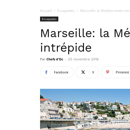
Accueil
Escapades
Marseille: la Méditerranée int
Escapades
Marseille: la M
intrépide
Par
Chefs d'Oc
-
20 novembre 2016
Facebook
X
Pinterest