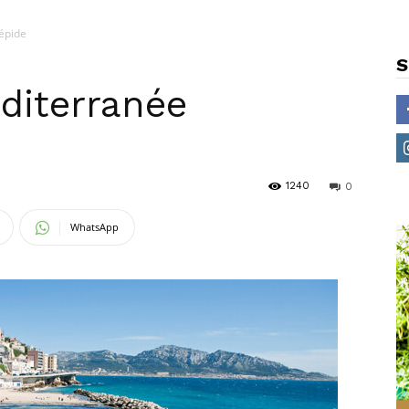
répide
S
éditerranée
1240
0
WhatsApp