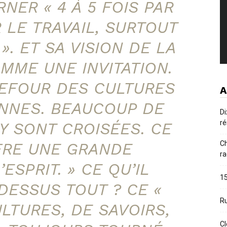
NER « 4 À 5 FOIS PAR
 LE TRAVAIL, SURTOUT
». ET SA VISION DE LA
MME UNE INVITATION.
REFOUR DES CULTURES
A
NNES. BEAUCOUP DE
Di
ré
’Y SONT CROISÉES. CE
FFRE UNE GRANDE
Ch
ra
ESPRIT. » CE QU’IL
15
DESSUS TOUT ? CE «
Ru
LTURES, DE SAVOIRS,
Cl