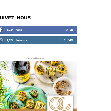
UIVEZ-NOUS
1,734
Fans
J'AIME
1,677
Suiveurs
SUIVRE
- Advertisement -