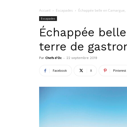
Accueil
Escapades
Échappée belle en Camargue,
Escapades
Échappée bell
terre de gastr
Par
Chefs d'Oc
-
22 septembre 2019
Facebook
X
Pinterest