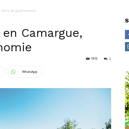
 terre de gastronomie
S
e en Camargue,
onomie
1515
0
WhatsApp