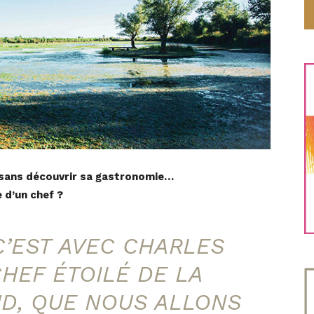
n sans découvrir sa gastronomie…
e d’un chef ?
C’EST AVEC CHARLES
CHEF ÉTOILÉ DE LA
D, QUE NOUS ALLONS