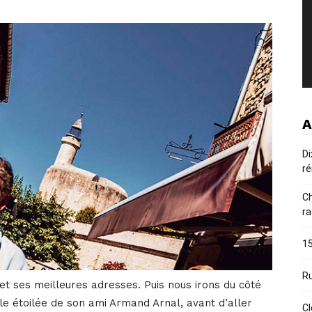
A
Di
ré
Ch
ra
15
Ru
 ses meilleures adresses. Puis nous irons du côté
ble étoilée de son ami Armand Arnal, avant d’aller
Cl