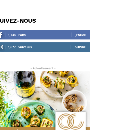
UIVEZ-NOUS
1,734
Fans
J'AIME
1,677
Suiveurs
SUIVRE
- Advertisement -