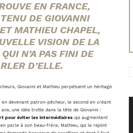
TROUVE EN FRANCE,
I TENU DE GIOVANNI
, ET MATHIEU CHAPEL,
UVELLE VISION DE LA
QUI N’A PAS FINI DE
ARLER D’ELLE.
pêcheurs, Giovanni et Mathieu perpétuent un héritage
e en devenant patron-pêcheur, le second en créant
 ans, une idée trotte dans la tête de Giovanni :
rt pour éviter les intermédiaires
qui augmentent
 en parle à son beau-frère, Mathieu, qui le rejoint