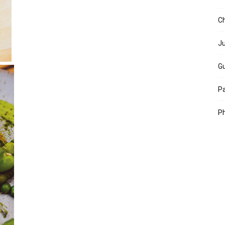
Ch
Ju
Gu
Pa
Ph