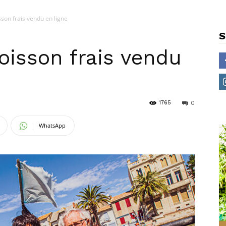
sson frais vendu en ligne
S
oisson frais vendu
1765
0
WhatsApp