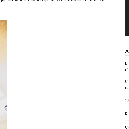
e, qui demande beaucoup de sacrifices et dont il faut
A
Di
ré
Ch
ra
15
Ru
Cl