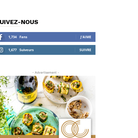
UIVEZ-NOUS
1,734
Fans
J'AIME
1,677
Suiveurs
SUIVRE
- Advertisement -