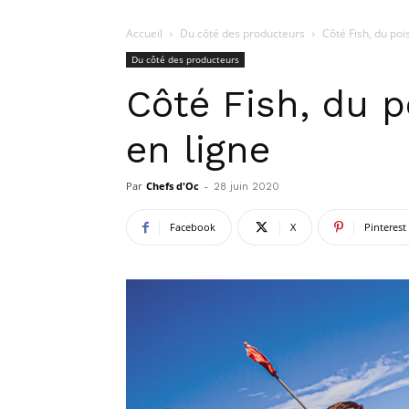
Accueil
Du côté des producteurs
Côté Fish, du poi
Du côté des producteurs
Côté Fish, du p
en ligne
Par
Chefs d'Oc
-
28 juin 2020
Facebook
X
Pinterest