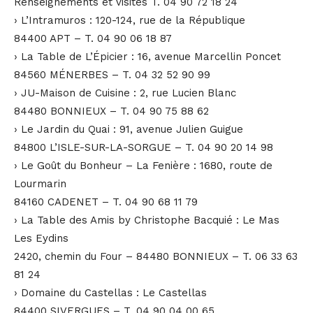
Renseignements et visites T. 04 90 72 18 24
› L’Intramuros : 120-124, rue de la République
84400 APT – T. 04 90 06 18 87
› La Table de L’Épicier : 16, avenue Marcellin Poncet
84560 MÉNERBES – T. 04 32 52 90 99
› JU-Maison de Cuisine : 2, rue Lucien Blanc
84480 BONNIEUX – T. 04 90 75 88 62
› Le Jardin du Quai : 91, avenue Julien Guigue
84800 L’ISLE-SUR-LA-SORGUE – T. 04 90 20 14 98
› Le Goût du Bonheur – La Fenière : 1680, route de
Lourmarin
84160 CADENET – T. 04 90 68 11 79
› La Table des Amis by Christophe Bacquié : Le Mas
Les Eydins
2420, chemin du Four – 84480 BONNIEUX – T. 06 33 63
81 24
› Domaine du Castellas : Le Castellas
84400 SIVERGUES – T. 04 90 04 00 65