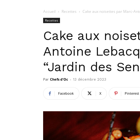
Accueil
Recettes
Cake aux noisettes par Marc-Anto
Recettes
Cake aux noise
Antoine Lebacq
“Jardin des Sen
Par
Chefs d'Oc
-
13 décembre 2023
Facebook
X
Pinterest