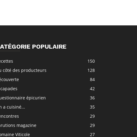
ATÉGORIE POPULAIRE
ecettes
150
u côté des producteurs
128
écouverte
84
scapades
42
uestionnaire épicurien
36
 a cuisiné...
35
encontres
29
arutions magazine
29
maine Viticole
27