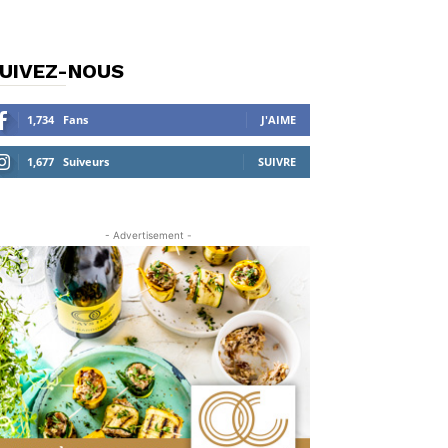
UIVEZ-NOUS
1,734
Fans
J'AIME
1,677
Suiveurs
SUIVRE
- Advertisement -