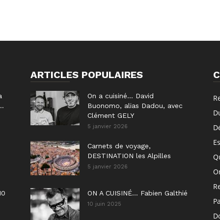
ARTICLES POPULAIRES
C
a
On a cuisiné… David
R
..
Buonomo, alias Dadou, avec
D
Clément GELY
D
5 janvier 2026
E
Carnets de voyage,
DESTINATION les Alpilles
Q
5 janvier 2026
On
R
10
ON A CUISINÉ… Fabien Galthié
P
10 juin 2025
Do