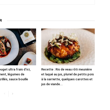
R
uget ultra frais d’ici,
Recette : Ris de veau rôti meunière
ment, légumes de
et laqué au jus, pluriel de petits pois
illés, sauce bouille
à la sarriette, quelques carottes et
jus de viande...