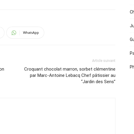
Ch
Ju
WhatsApp
Gu
Pa
Article suivant
Ph
ion
Croquant chocolat marron, sorbet clémentine
par Marc-Antoine Lebacq Chef pâtissier au
“Jardin des Sens”