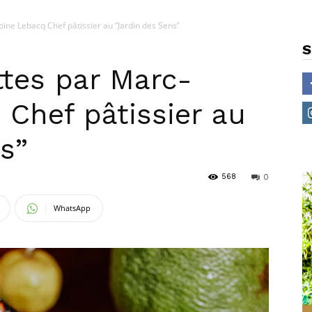
ine Lebacq Chef pâtissier au “Jardin des Sens”
S
ttes par Marc-
 Chef pâtissier au
s”
568
0
WhatsApp