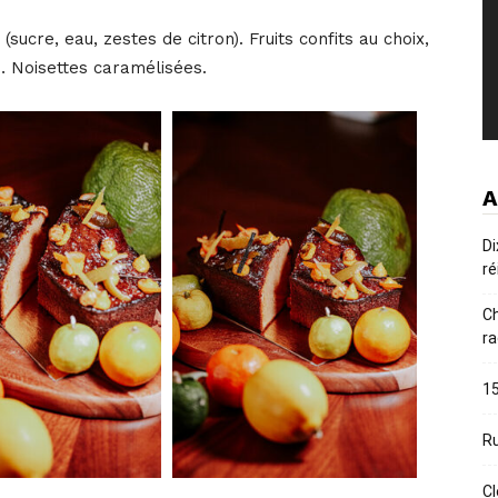
sucre, eau, zestes de citron). Fruits confits au choix,
… Noisettes caramélisées.
A
Di
ré
Ch
ra
15
Ru
Cl