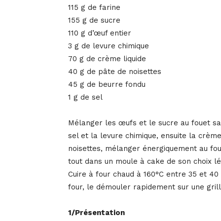
115 g de farine
155 g de sucre
110 g d’œuf entier
3 g de levure chimique
70 g de crème liquide
40 g de pâte de noisettes
45 g de beurre fondu
1 g de sel
Mélanger les œufs et le sucre au fouet san
sel et la levure chimique, ensuite la crème
noisettes, mélanger énergiquement au foue
tout dans un moule à cake de son choix l
Cuire à four chaud à 160°C entre 35 et 40 
four, le démouler rapidement sur une gril
1/Présentation