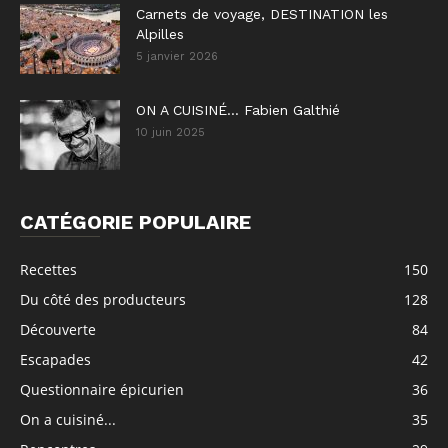
Carnets de voyage, DESTINATION les
Alpilles
5 janvier 2026
ON A CUISINÉ… Fabien Galthié
10 juin 2025
CATÉGORIE POPULAIRE
Recettes
150
Du côté des producteurs
128
Découverte
84
Escapades
42
Questionnaire épicurien
36
On a cuisiné...
35