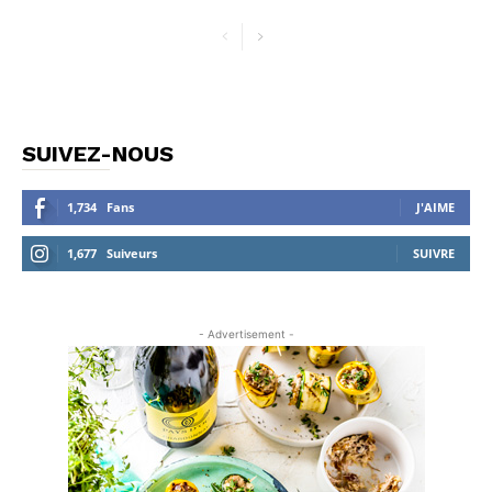
SUIVEZ-NOUS
1,734
Fans
J'AIME
1,677
Suiveurs
SUIVRE
- Advertisement -