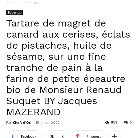
Accueil
Recettes
Recettes
Tartare de magret de
canard aux cerises, éclats
de pistaches, huile de
sésame, sur une fine
tranche de pain à la
farine de petite épeautre
bio de Monsieur Renaud
Suquet BY Jacques
MAZERAND
Par
Chefs d'Oc
-
859
15 juillet 2022
0
Facebook
X
Pinterest