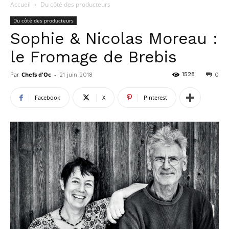
Accueil
Du côté des producteurs
Du côté des producteurs
Sophie & Nicolas Moreau :
le Fromage de Brebis
Par
Chefs d'Oc
-
1528
21 juin 2018
0
Facebook
X
Pinterest