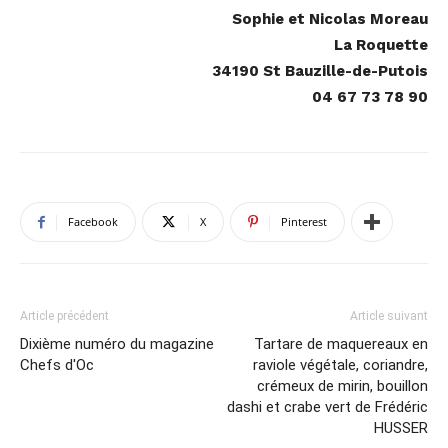
Sophie et Nicolas Moreau
La Roquette
34190 St Bauzille-de-Putois
04 67 73 78 90
Facebook
X
Pinterest
Article précédent
Article suivant
Dixième numéro du magazine
Tartare de maquereaux en
Chefs d'Oc
raviole végétale, coriandre,
crémeux de mirin, bouillon
dashi et crabe vert de Frédéric
HUSSER