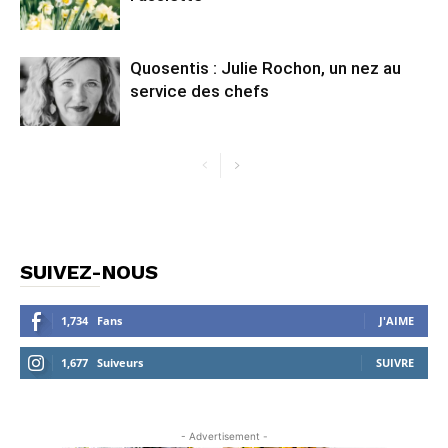
Quosentis : Julie Rochon, un nez au
service des chefs
SUIVEZ-NOUS
1,734
Fans
J'AIME
1,677
Suiveurs
SUIVRE
- Advertisement -