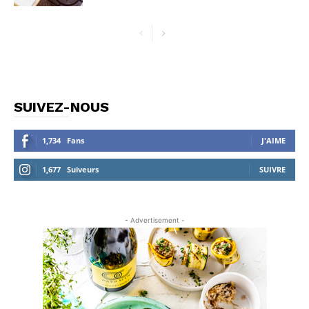
SUIVEZ-NOUS
1,734
Fans
J'AIME
1,677
Suiveurs
SUIVRE
- Advertisement -