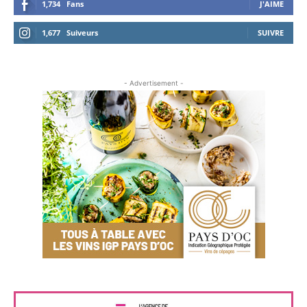
1,734
Fans
J'AIME
1,677
Suiveurs
SUIVRE
- Advertisement -