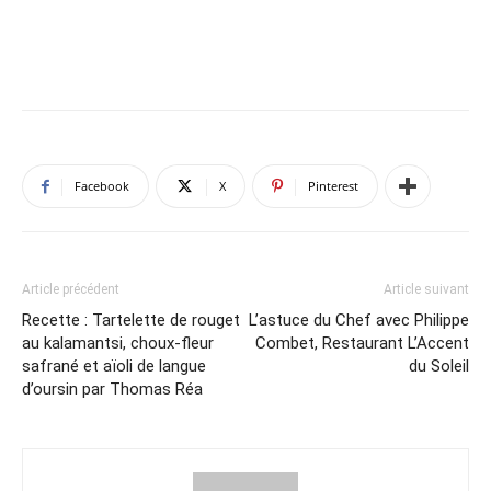
Facebook
X
Pinterest
Article précédent
Article suivant
Recette : Tartelette de rouget
L’astuce du Chef avec Philippe
au kalamantsi, choux-fleur
Combet, Restaurant L’Accent
safrané et aïoli de langue
du Soleil
d’oursin par Thomas Réa