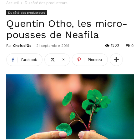
Accueil
Du côté des producteurs
Du côté des producteurs
Quentin Otho, les micro-
pousses de Neafila
Par
Chefs d'Oc
-
1303
21 septembre 2019
0
Facebook
X
Pinterest