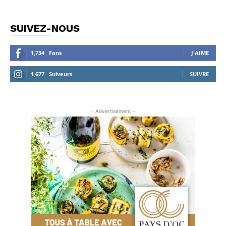
SUIVEZ-NOUS
1,734
Fans
J'AIME
1,677
Suiveurs
SUIVRE
- Advertisement -