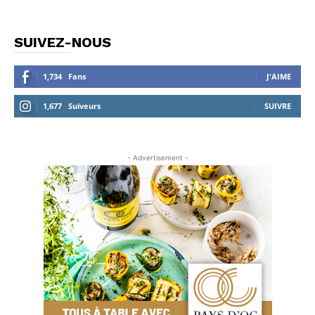
SUIVEZ-NOUS
1,734
Fans
J'AIME
1,677
Suiveurs
SUIVRE
- Advertisement -