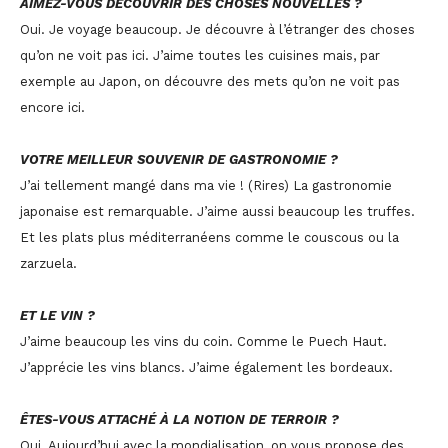
AIMEZ-VOUS DÉCOUVRIR DES CHOSES NOUVELLES ?
Oui. Je voyage beaucoup. Je découvre à l’étranger des choses
qu’on ne voit pas ici. J’aime toutes les cuisines mais, par
exemple au Japon, on découvre des mets qu’on ne voit pas
encore ici.
VOTRE MEILLEUR SOUVENIR DE GASTRONOMIE ?
J’ai tellement mangé dans ma vie ! (Rires) La gastronomie
japonaise est remarquable. J’aime aussi beaucoup les truffes.
Et les plats plus méditerranéens comme le couscous ou la
zarzuela.
ET LE VIN ?
J’aime beaucoup les vins du coin. Comme le Puech Haut.
J’apprécie les vins blancs. J’aime également les bordeaux.
ÊTES-VOUS ATTACHÉ À LA NOTION DE TERROIR ?
Oui. Aujourd’hui avec la mondialisation, on vous propose des