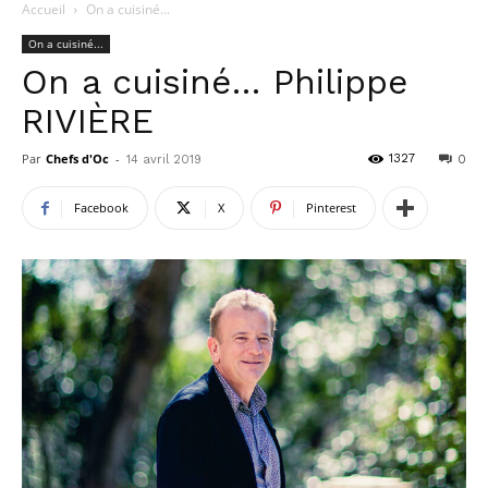
Accueil
On a cuisiné...
On a cuisiné...
On a cuisiné… Philippe
RIVIÈRE
Par
Chefs d'Oc
-
1327
14 avril 2019
0
Facebook
X
Pinterest