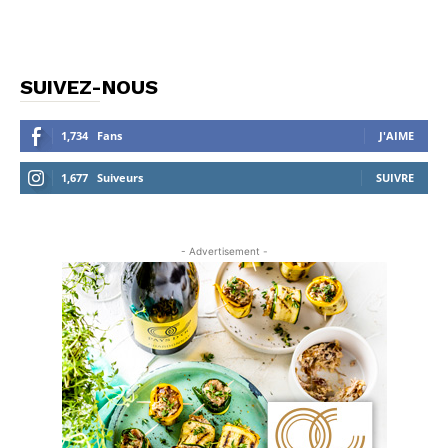
SUIVEZ-NOUS
1,734
Fans
J'AIME
1,677
Suiveurs
SUIVRE
- Advertisement -