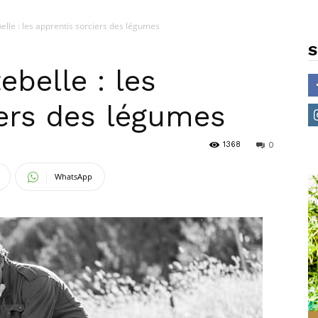
elle : les apprentis sorciers des légumes
S
ebelle : les
iers des légumes
1368
0
WhatsApp