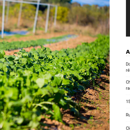
A
Di
ré
Ch
ra
15
Ru
Cl