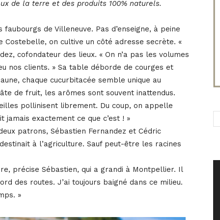
x de la terre et des produits 100% naturels.
s faubourgs de Villeneuve. Pas d’enseigne, à peine
 Costebelle, on cultive un côté adresse secrète. «
ndez, cofondateur des lieux. « On n’a pas les volumes
eu nos clients. » Sa table déborde de courges et
 jaune, chaque cucurbitacée semble unique au
te de fruit, les arômes sont souvent inattendus.
eilles pollinisent librement. Du coup, on appelle
t jamais exactement ce que c’est ! »
deux patrons, Sébastien Fernandez et Cédric
destinait à l’agriculture. Sauf peut-être les racines
, précise Sébastien, qui a grandi à Montpellier. Il
bord des routes. J’ai toujours baigné dans ce milieu.
amps. »