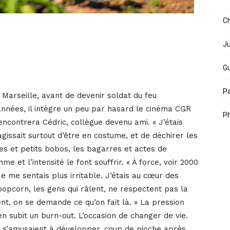
Ch
Ju
Gu
Pa
e Marseille, avant de devenir soldat du feu
d’années, il intègre un peu par hasard le cinéma CGR
Ph
l rencontrera Cédric, collègue devenu ami. « J’étais
agissait surtout d’être en costume, et de déchirer les
ises et petits bobos, les bagarres et actes de
e et l’intensité le font souffrir. « À force, voir 2000
e me sentais plus irritable. J’étais au cœur des
opcorn, les gens qui râlent, ne respectent pas la
nt, on se demande ce qu’on fait là. » La pression
en subit un burn-out. L’occasion de changer de vie.
c s’amusaient à développer, coup de pioche après