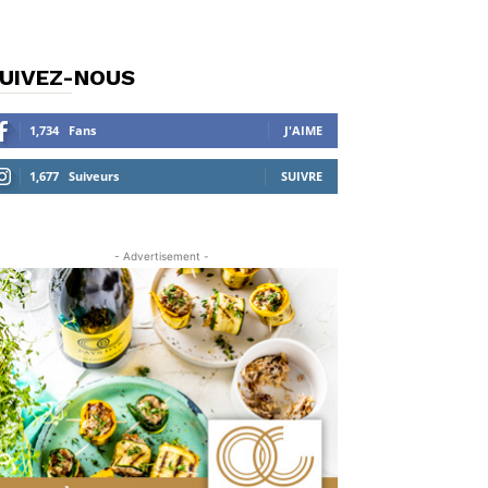
UIVEZ-NOUS
1,734
Fans
J'AIME
1,677
Suiveurs
SUIVRE
- Advertisement -