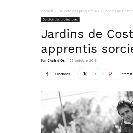
Accueil
Du côté des producteurs
Jardins de Costeb
Du côté des producteurs
Jardins de Cost
apprentis sorc
Par
Chefs d'Oc
-
29 octobre 2016
Facebook
X
Pinterest