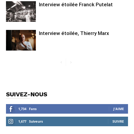
Interview étoilée Franck Putelat
Interview étoilée, Thierry Marx
SUIVEZ-NOUS
1,734
Fans
J'AIME
1,677
Suiveurs
SUIVRE