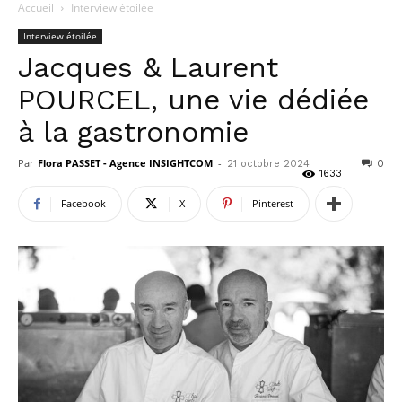
Accueil
Interview étoilée
Interview étoilée
Jacques & Laurent
POURCEL, une vie dédiée
à la gastronomie
Par
Flora PASSET - Agence INSIGHTCOM
-
21 octobre 2024
0
1633
Facebook
X
Pinterest