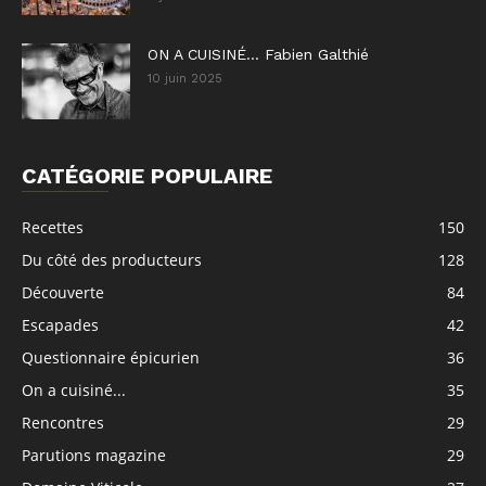
ON A CUISINÉ… Fabien Galthié
10 juin 2025
CATÉGORIE POPULAIRE
Recettes
150
Du côté des producteurs
128
Découverte
84
Escapades
42
Questionnaire épicurien
36
On a cuisiné...
35
Rencontres
29
Parutions magazine
29