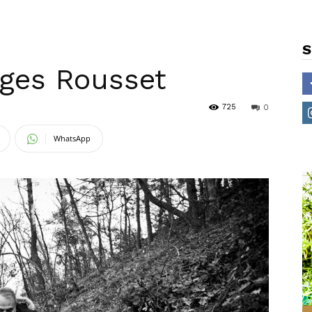
S
ges Rousset
725
0
WhatsApp