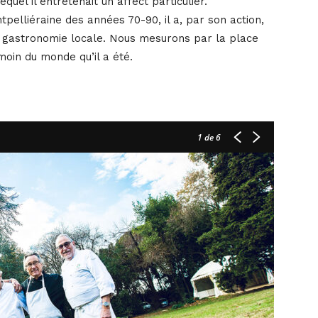
uel il entretenait un affect particulier.
pelliéraine des années 70-90, il a, par son action,
 gastronomie locale. Nous mesurons par la place
moin du monde qu’il a été.
1
de 6