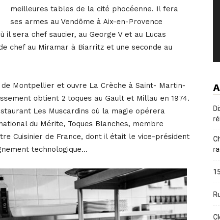
meilleures tables de la cité phocéenne. Il fera
ses armes au Vendôme à Aix-en-Provence
 il sera chef saucier, au George V et au Lucas
de chef au Miramar à Biarritz et une seconde au
es de Montpellier et ouvre La Crèche à Saint- Martin-
A
issement obtient 2 toques au Gault et Millau en 1974.
Di
e restaurant Les Muscardins où la magie opérera
ré
e national du Mérite, Toques Blanches, membre
re Cuisinier de France, dont il était le vice-président
Ch
eignement technologique…
ra
15
Ru
Cl