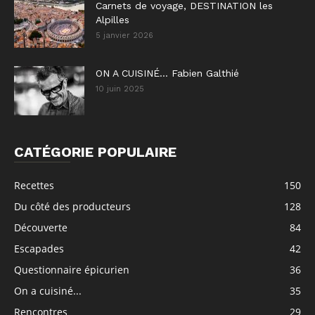
Carnets de voyage, DESTINATION les
Alpilles
5 janvier 2026
ON A CUISINÉ… Fabien Galthié
10 juin 2025
CATÉGORIE POPULAIRE
Recettes
150
Du côté des producteurs
128
Découverte
84
Escapades
42
Questionnaire épicurien
36
On a cuisiné...
35
Rencontres
29