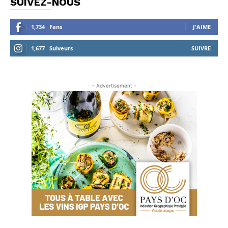
SUIVEZ-NOUS
1,734
Fans
J'AIME
1,677
Suiveurs
SUIVRE
- Advertisement -