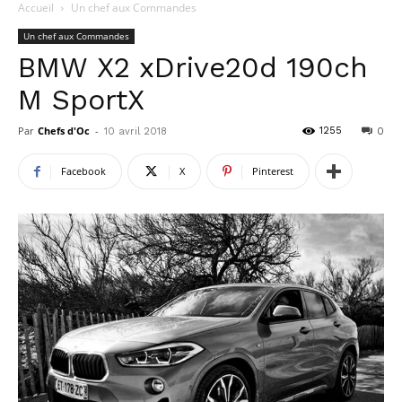
Accueil
Un chef aux Commandes
Un chef aux Commandes
BMW X2 xDrive20d 190ch
M SportX
Par
Chefs d'Oc
-
1255
10 avril 2018
0
Facebook
X
Pinterest