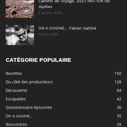
Carnets de voyage, DESTINATION les
Alpilles
5 janvier 2026
ON A CUISINÉ… Fabien Galthié
10 juin 2025
CATÉGORIE POPULAIRE
Recettes
150
Du côté des producteurs
128
Découverte
84
Escapades
42
Questionnaire épicurien
36
On a cuisiné...
35
Rencontres
29