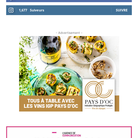
1,677
Suiveurs
SUIVRE
- Advertisement -