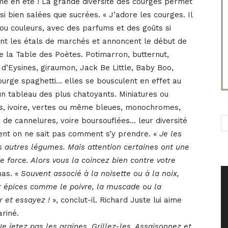
me en été ! La grande diversité des courges permet
si bien salées que sucrées. « J’adore les courges. Il
ou couleurs, avec des parfums et des goûts si
ssent les étals de marchés et annoncent le début de
e la Table des Poètes. Potimarron, butternut,
 d’Eysines, giraumon, Jack Be Little, Baby Boo,
rge spaghetti… elles se bousculent en effet au
n tableau des plus chatoyants. Miniatures ou
es, ivoire, vertes ou même bleues, monochromes,
 de cannelures, voire boursouflées… leur diversité
uvent on ne sait pas comment s’y prendre. «
Je les
autres légumes. Mais attention certaines ont une
e force. Alors vous la coincez bien contre votre
mas. «
Souvent associé à la noisette ou à la noix,
ux épices comme le poivre, la muscade ou la
 et essayez !
», conclut-il. Richard Juste lui aime
ariné.
Ne jetez pas les graines. Grillez-les. Assaisonnez et