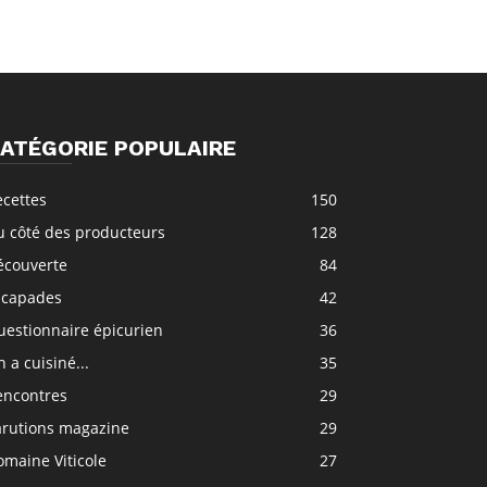
ATÉGORIE POPULAIRE
ecettes
150
u côté des producteurs
128
écouverte
84
scapades
42
uestionnaire épicurien
36
 a cuisiné...
35
encontres
29
arutions magazine
29
maine Viticole
27