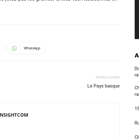
WhatsApp
A
Di
ré
Article suivant
Le Pays basque
Ch
ra
15
e INSIGHTCOM
Ru
Cl