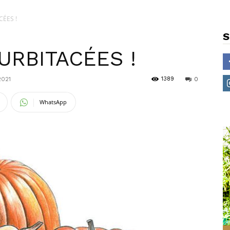
CÉES !
S
URBITACÉES !
1389
2021
0
WhatsApp