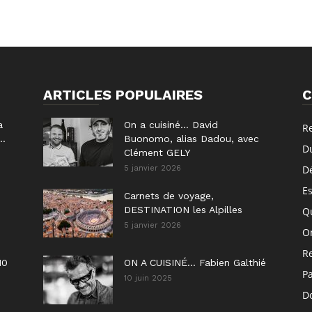
ARTICLES POPULAIRES
C
a
On a cuisiné… David
R
..
Buonomo, alias Dadou, avec
D
Clément GELY
D
5 janvier 2026
E
Carnets de voyage,
DESTINATION les Alpilles
Q
5 janvier 2026
On
R
10
ON A CUISINÉ… Fabien Galthié
P
10 juin 2025
Do