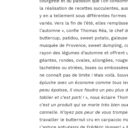
courgette et du pâtisson que l’on consom
la réalisation de recettes succulentes, aus
y en a tellement sous différentes formes 
variés. Vers la fin de l’été, elles rempli
l’automne », confie Thomas Réa, le chef d
buttercup, patidou, sweet potato, galeuse
musquée de Provence, sweet dumpling, cou
rayon des légumes d’automne et offrent u
géantes, rondes, ovales, allongées, roug
tachetées ou striées, lisses ou embossées
ne connaît pas de limite ! Mais voilà. So
épluche avec un économe comme tous les 
peau épaisse, il vous faudra un peu plus d
tablier et c’est parti !
», nous éclaire Tho
c’est un produit qui se marie très bien a
cannelle. N’ayez pas peur de vous tromper
travailler le butternut cru en carpaccio m
L’astuce anti-gaspi de Frédéric Husser! «