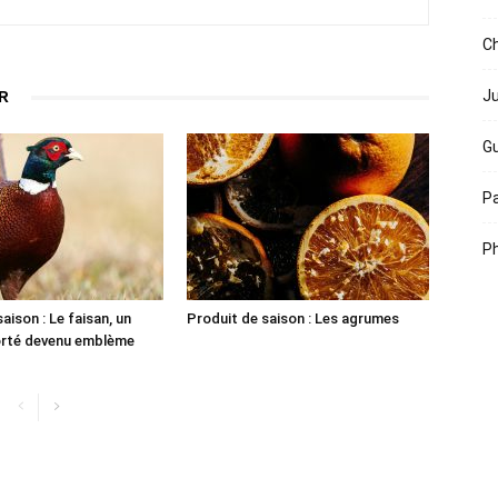
Ch
R
Ju
Gu
Pa
Ph
aison : Le faisan, un
Produit de saison : Les agrumes
orté devenu emblème