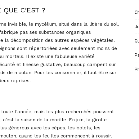
 QUE C’EST ?
Ch
 invisible, le mycélium, situé dans la litière du sol,
Ju
 fabrique pas ses substances organiques
u de la décomposition des autres espèces végétales.
Gu
ignons sont répertoriées avec seulement moins de
Pa
u mortels. Il existe une fabuleuse variété
sécurité et finesse gustative, beaucoup campent sur
Ph
pieds de mouton. Pour les consommer, il faut être sur
deux reprises.
toute l’année, mais les plus recherchés poussent
’est la saison de la morille. En juin, la girolle
lus généreux avec les cèpes, les bolets, les
e mouton, quand les feuilles commencent à roussir,