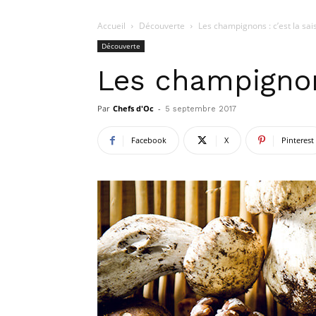
Accueil
Découverte
Les champignons : c’est la sai
Découverte
Les champignons
Par
Chefs d'Oc
-
5 septembre 2017
Facebook
X
Pinterest